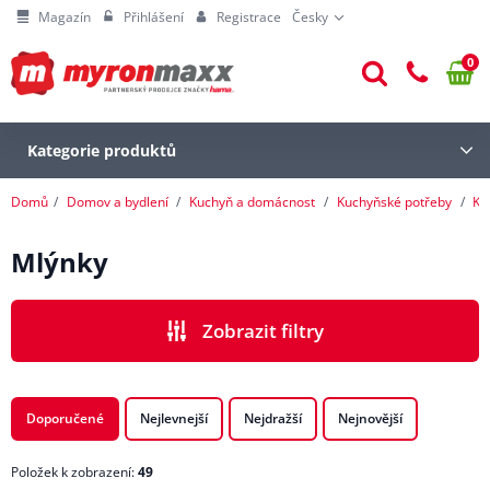
Magazín
Přihlášení
Registrace
Česky
0
Kategorie produktů
Domů
Domov a bydlení
Kuchyň a domácnost
Kuchyňské potřeby
Ku
Mlýnky
Zobrazit filtry
CENA
Doporučené
Nejlevnejší
Nejdražší
Nejnovější
Položek k zobrazení:
49
VÝROBCI