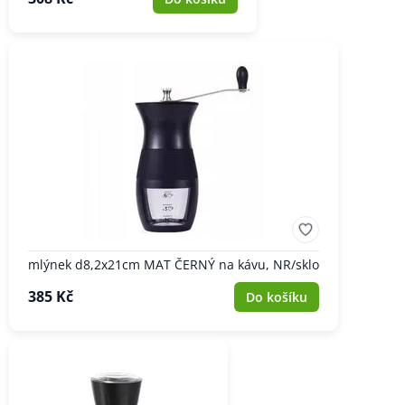
mlýnek d8,2x21cm MAT ČERNÝ na kávu, NR/sklo
385 Kč
Do košíku