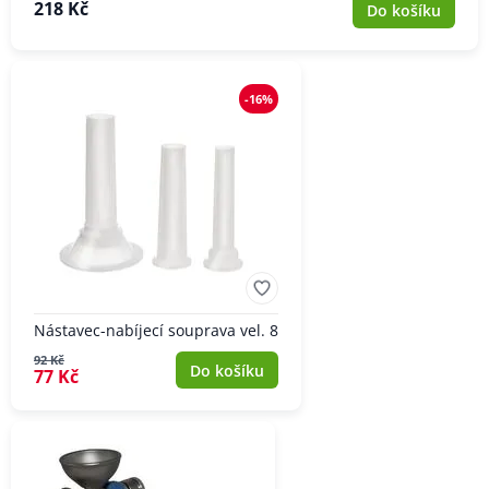
218 Kč
Do košíku
-16%
Nástavec-nabíjecí souprava vel. 8
92 Kč
Do košíku
77 Kč