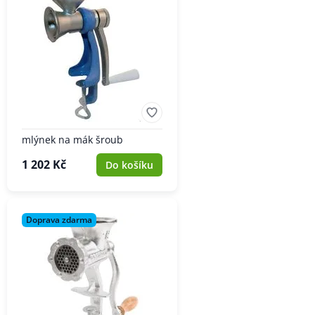
mlýnek na mák šroub
1 202 Kč
Do košíku
Doprava zdarma