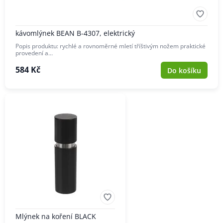
kávomlýnek BEAN B-4307, elektrický
Popis produktu: rychlé a rovnoměrné mletí tříštivým nožem praktické
provedení a…
584 Kč
Do košíku
Mlýnek na koření BLACK