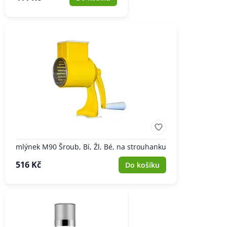
mlýnek M90 Šroub, Bí, Žl, Bé, na strouhanku
516 Kč
Do košíku