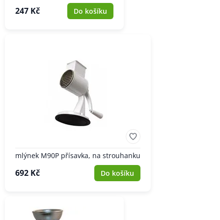
247 Kč
Do košíku
mlýnek M90P přísavka, na strouhanku
692 Kč
Do košíku