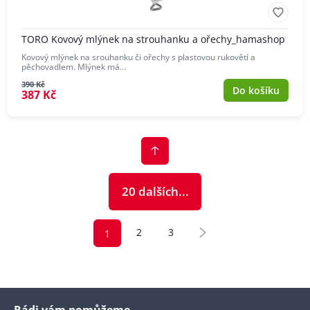
TORO Kovový mlýnek na strouhanku a ořechy_hamashop
Kovový mlýnek na srouhanku či ořechy s plastovou rukovětí a
pěchovadlem. Mlýnek má…
390 Kč
Do košíku
387 Kč
20 dalších...
2
3
1
Rádi vám pomůžeme