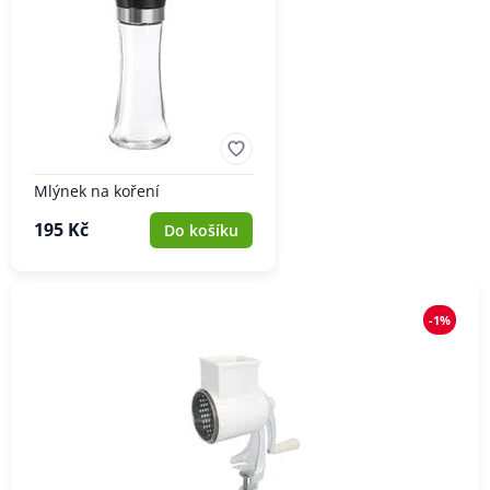
Mlýnek na koření
195 Kč
Do košíku
-1%