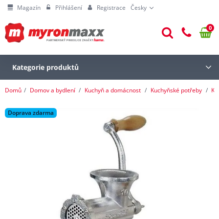
Magazín
Přihlášení
Registrace
Česky
0
Kategorie produktů
Domů
Domov a bydlení
Kuchyň a domácnost
Kuchyňské potřeby
Ku
Doprava zdarma