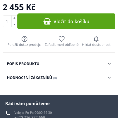
2 455 Kč
+
Vložit do košíku
-
Položit dotaz prodejci
Zařadit mezi oblíbené
Hlídat dostupnost
POPIS PRODUKTU
HODNOCENÍ ZÁKAZNÍKŮ
(0)
Rádi vám pomůžeme
Volejte Po-Pá 09:00-16:30
+420 776 777 669