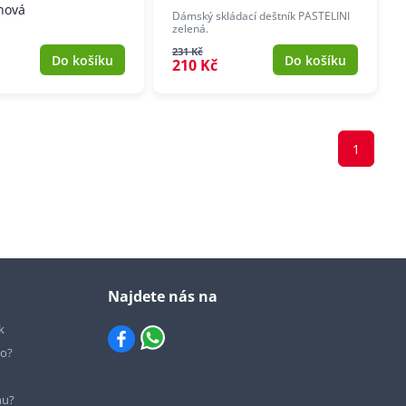
ínová
Dámský skládací deštník PASTELINI
zelená.
231 Kč
Do košíku
Do košíku
210 Kč
1
Najdete nás na
k
io?
hu?