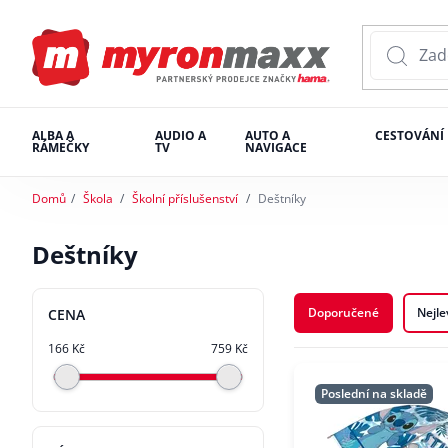
ALBA A
AUDIO A
AUTO A
CESTOVÁNÍ
RÁMEČKY
TV
NAVIGACE
Domů
Škola
Školní příslušenství
Deštníky
Deštníky
Doporučené
Nejle
CENA
166 Kč
759 Kč
Poslední na skladě