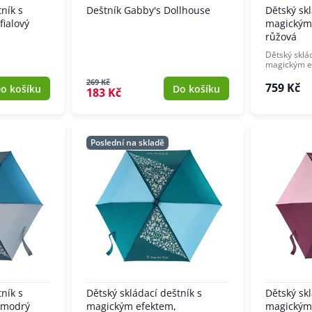
ník s
Deštník Gabby's Dollhouse
Dětský skl
ialový
magickým
růžová
Dětský sklá
magickým ef
269 Kč
759 Kč
o košíku
Do košíku
183 Kč
Poslední na skladě
ník s
Dětský skládací deštník s
Dětský skl
 modrý
magickým efektem,
magickým 