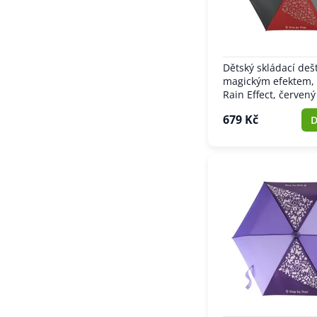
Dětský skládací dešt
magickým efektem,
Rain Effect, červený
679 Kč
D