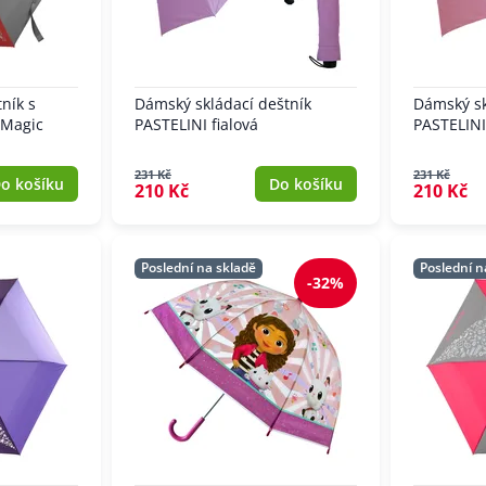
ník s
Dámský skládací deštník
Dámský sk
 Magic
PASTELINI fialová
PASTELINI
231 Kč
231 Kč
o košíku
Do košíku
210 Kč
210 Kč
Poslední na skladě
Poslední n
-32%