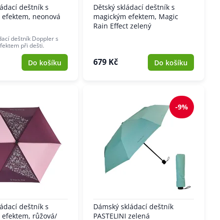
ádací deštník s
Dětský skládací deštník s
 efektem, neonová
magickým efektem, Magic
Rain Effect zelený
dací deštník Doppler s
ektem při dešti.
679 Kč
Do košíku
Do košíku
-9%
ádací deštník s
Dámský skládací deštník
efektem, růžová/
PASTELINI zelená