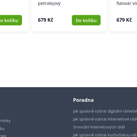
petrolejový
fialová/ v
679 Kč
679 Kč
o košíku
Do košíku
Poradna
Jak správně vybrat digitální rámeče
Jak správně vybrat internetové rád
mínky
Srovnání internetových rádií
tba
Jak správně vybrat kuchyňskou vá
GDPR