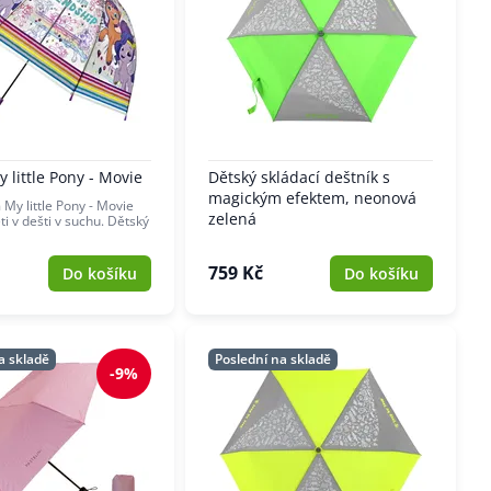
 little Pony - Movie
Dětský skládací deštník s
magickým efektem, neonová
My little Pony - Movie
zelená
i v dešti v suchu. Dětský
759 Kč
Do košíku
Do košíku
a skladě
Poslední na skladě
-9%