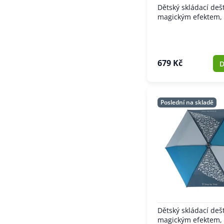
Dětský skládací dešt
magickým efektem, f
679 Kč
D
Poslední na skladě
Dětský skládací dešt
magickým efektem,