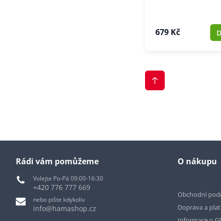
679 Kč
D
Rádi vám pomůžeme
O nákupu
Volejte Po-Pá 09:00-16:30
+420 776 777 669
Obchodní pod
nebo pište kdykoliv
Doprava a pla
info@hamashop.cz
Informace o 