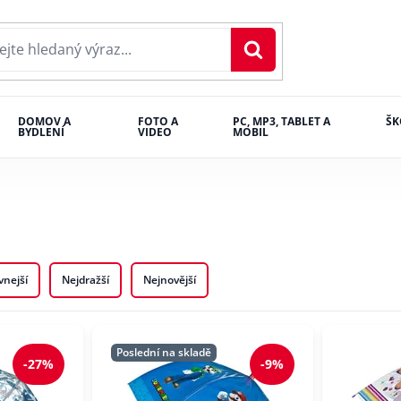
DOMOV A
FOTO A
PC, MP3, TABLET A
ŠK
BYDLENÍ
VIDEO
MOBIL
vnejší
Nejdražší
Nejnovější
Poslední na skladě
-27%
-9%