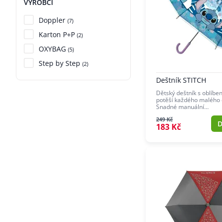
VÝROBCI
Doppler
(7)
Karton P+P
(2)
OXYBAG
(5)
Step by Step
(2)
Deštník STITCH
Dětský deštník s oblíb
potěší každého malého
Snadné manuální…
249 Kč
D
183 Kč