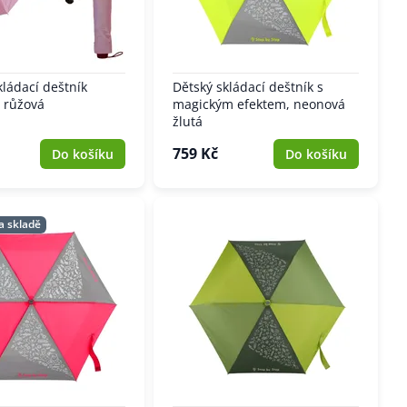
ládací deštník
Dětský skládací deštník s
 růžová
magickým efektem, neonová
žlutá
759 Kč
Do košíku
Do košíku
a skladě