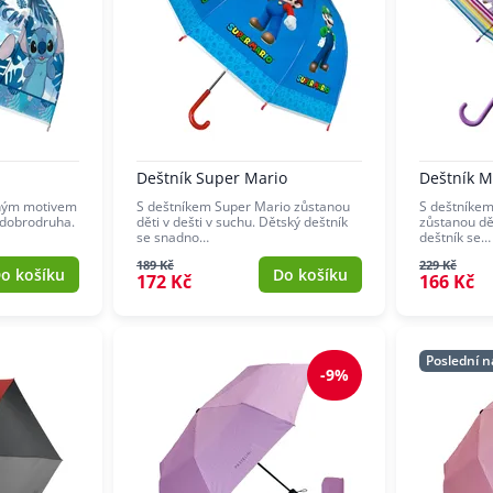
Deštník Super Mario
Deštník My
eným motivem
S deštníkem Super Mario zůstanou
S deštníkem 
 dobrodruha.
děti v dešti v suchu. Dětský deštník
zůstanou dět
se snadno…
deštník se…
189 Kč
229 Kč
o košíku
Do košíku
172 Kč
166 Kč
Poslední n
-9%