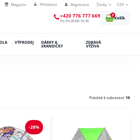
Magazín
Přihlášení
Registrace
Česky
CZK
0
+420 776 777 669
Košík
Po-Pá 09:00-16:30
OLA
VÝPRODEJ
DÁRKY A
ZDRAVÁ
SRANDIČKY
VÝŽIVA
Položek k zobrazení:
16
-28%