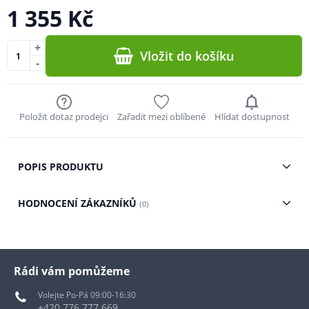
1 355 Kč
+
Vložit do košíku
-
Položit dotaz prodejci
Zařadit mezi oblíbené
Hlídat dostupnost
POPIS PRODUKTU
HODNOCENÍ ZÁKAZNÍKŮ
(0)
Rádi vám pomůžeme
Volejte Po-Pá 09:00-16:30
+420 776 777 669