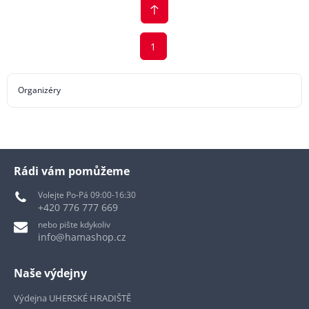
1
Organizéry
Rádi vám pomůžeme
Volejte Po-Pá 09:00-16:30
+420 776 777 669
nebo pište kdykoliv
info@hamashop.cz
Naše výdejny
Výdejna UHERSKÉ HRADIŠTĚ