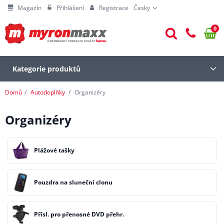
Magazín
Přihlášení
Registrace
Česky
0
Kategorie produktů
Domů
Autodoplňky
Organizéry
Organizéry
Plážové tašky
Pouzdra na sluneční clonu
Přísl. pro přenosné DVD přehr.