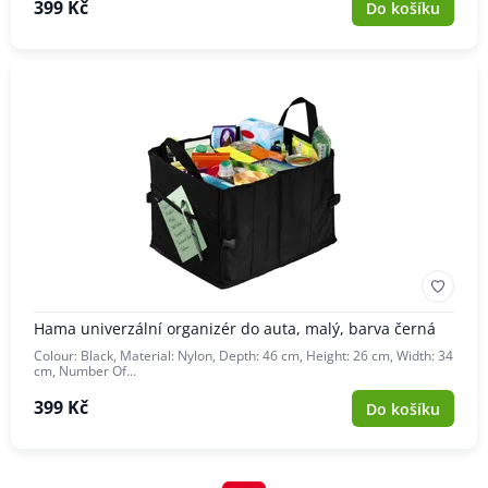
399 Kč
Do košíku
Hama univerzální organizér do auta, malý, barva černá
Colour: Black, Material: Nylon, Depth: 46 cm, Height: 26 cm, Width: 34
cm, Number Of…
399 Kč
Do košíku