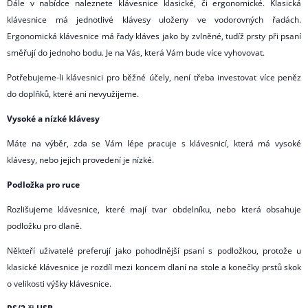
Dále v nabídce naleznete klávesnice klasické, či ergonomické. Klasická
klávesnice má jednotlivé klávesy uloženy ve vodorovných řadách.
Ergonomická klávesnice má řady kláves jako by zvlněné, tudíž prsty při psaní
směřují do jednoho bodu. Je na Vás, která Vám bude více vyhovovat.
Potřebujeme-li klávesnici pro běžné účely, není třeba investovat více peněz
do doplňků, které ani nevyužijeme.
Vysoké a nízké klávesy
Máte na výběr, zda se Vám lépe pracuje s klávesnicí, která má vysoké
klávesy, nebo jejich provedení je nízké.
Podložka pro ruce
Rozlišujeme klávesnice, které mají tvar obdelníku, nebo která obsahuje
podložku pro dlaně.
Někteří uživatelé preferují jako pohodlnější psaní s podložkou, protože u
klasické klávesnice je rozdíl mezi koncem dlaní na stole a konečky prstů skok
o velikosti výšky klávesnice.