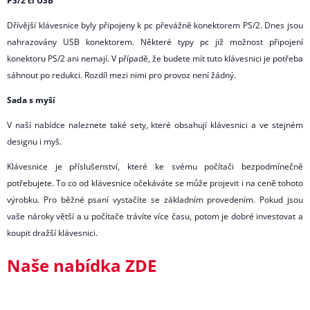
PS/2 či USB
Dřívější klávesnice byly připojeny k pc převážně konektorem PS/2. Dnes jsou
nahrazovány USB konektorem. Některé typy pc již možnost připojení
konektoru PS/2 ani nemají. V případě, že budete mít tuto klávesnici je potřeba
sáhnout po redukci. Rozdíl mezi nimi pro provoz není žádný.
Sada s myší
V naší nabídce naleznete také sety, které obsahují klávesnici a ve stejném
designu i myš.
Klávesnice je příslušenství, které ke svému počítači bezpodmínečně
potřebujete. To co od klávesnice očekáváte se může projevit i na ceně tohoto
výrobku. Pro běžné psaní vystačíte se základním provedením. Pokud jsou
vaše nároky větší a u počítače trávíte více času, potom je dobré investovat a
koupit dražší klávesnici.
Naše nabídka ZDE