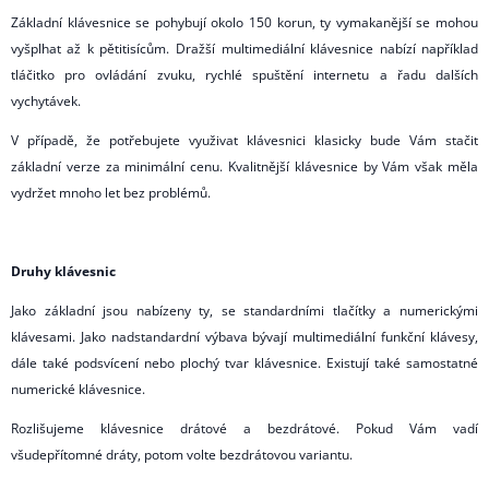
Základní klávesnice se pohybují okolo 150 korun, ty vymakanější se mohou
vyšplhat až k pětitisícům. Dražší multimediální klávesnice nabízí například
tláčitko pro ovládání zvuku, rychlé spuštění internetu a řadu dalších
vychytávek.
V případě, že potřebujete využivat klávesnici klasicky bude Vám stačit
základní verze za minimální cenu. Kvalitnější klávesnice by Vám však měla
vydržet mnoho let bez problémů.
Druhy klávesnic
Jako základní jsou nabízeny ty, se standardními tlačítky a numerickými
klávesami. Jako nadstandardní výbava bývají multimediální funkční klávesy,
dále také podsvícení nebo plochý tvar klávesnice. Existují také samostatné
numerické klávesnice.
Rozlišujeme klávesnice drátové a bezdrátové. Pokud Vám vadí
všudepřítomné dráty, potom volte bezdrátovou variantu.