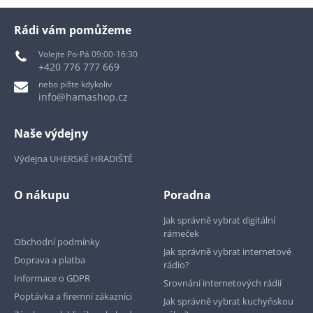
Rádi vám pomůžeme
Volejte Po-Pá 09:00-16:30
+420 776 777 669
nebo pište kdykoliv
info@hamashop.cz
Naše výdejny
Výdejna UHERSKÉ HRADIŠTĚ
O nákupu
Poradna
Jak správně vybrat digitální
rámeček
Obchodní podmínky
Jak správně vybrat internetové
Doprava a platba
rádio?
Informace o GDPR
Srovnání internetových rádií
Poptávka a firemní zákazníci
Jak správně vybrat kuchyňskou