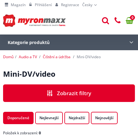
Magazín
Přihlášení
Registrace
Česky
0
Kategorie produktů
Domů
Audio a TV
Čištění a údržba
Mini-DV/video
Mini-DV/video
Zobrazit filtry
Doporučené
Nejlevnejší
Nejdražší
Nejnovější
Položek k zobrazení:
0