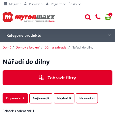
Magazín
Přihlášení
Registrace
Česky
0
Kategorie produktů
Domů
Domov a bydlení
Dům a zahrada
Nářadí do dílny
Nářadí do dílny
Zobrazit filtry
CENA
Doporučené
Nejlevnejší
Nejdražší
Nejnovější
Položek k zobrazení:
1
VÝROBCI