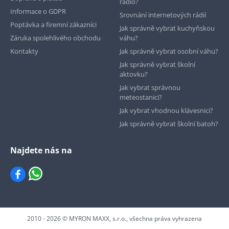
rádio?
Informace o GDPR
Srovnání internetových rádií
Poptávka a firemní zákazníci
Jak správně vybrat kuchyňskou
Záruka spolehlivého obchodu
váhu?
Kontakty
Jak správně vybrat osobní váhu?
Jak správně vybrat školní
aktovku?
Jak vybrat správnou
meteostanici?
Jak vybrat vhodnou klávesnici?
Jak správně vybrat školní batoh?
Najdete nás na
2010 - 2026 © MYRON MAXX, s.r.o., všechna práva vyhrazena