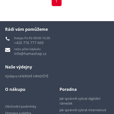
1
Rádi vám pomůžeme
Volejte Po-Pá 09:00-16:30
+420 776 777 669
nebo pište kdykoliv
info@hamashop.cz
Naše výdejny
Výdejna UHERSKÉ HRADIŠTĚ
O nákupu
Poradna
Jak správně vybrat digitální
rámeček
Obchodní podmínky
Jak správně vybrat internetové
Doprava a platba