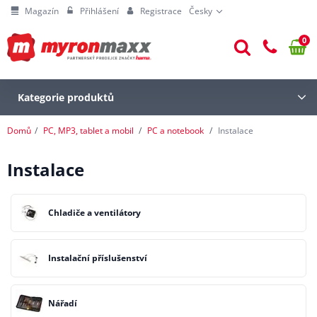
Magazín
Přihlášení
Registrace
Česky
0
Kategorie produktů
Domů
PC, MP3, tablet a mobil
PC a notebook
Instalace
Instalace
Chladiče a ventilátory
Instalační příslušenství
Nářadí