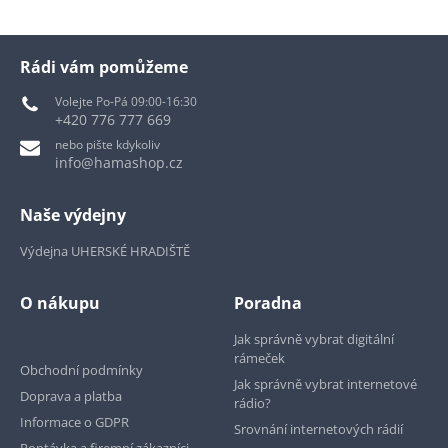
Rádi vám pomůžeme
Volejte Po-Pá 09:00-16:30
+420 776 777 669
nebo pište kdykoliv
info@hamashop.cz
Naše výdejny
Výdejna UHERSKÉ HRADIŠTĚ
O nákupu
Poradna
Jak správně vybrat digitální
rámeček
Obchodní podmínky
Jak správně vybrat internetové
Doprava a platba
rádio?
Informace o GDPR
Srovnání internetových rádií
Poptávka a firemní zákazníci