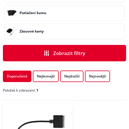
Potlačení šumu
Zásuvné karty
Zobrazit filtry
PODKATEGORIE
Doporučené
Nejlevnejší
Nejdražší
Nejnovější
Položek k zobrazení:
1
CENA
VÝROBCI