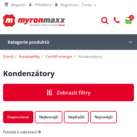
Magazín
Přihlášení
Registrace
Česky
0
Kategorie produktů
Domů
Autodoplňky
CarHiFi energie
Kondenzátory
Kondenzátory
Zobrazit filtry
Doporučené
Nejlevnejší
Nejdražší
Nejnovější
Položek k zobrazení:
0