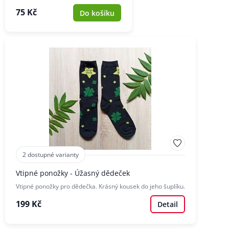
75 Kč
Do košíku
2 dostupné varianty
Vtipné ponožky - Úžasný dědeček
Vtipné ponožky pro dědečka. Krásný kousek do jeho šuplíku.
199 Kč
Detail