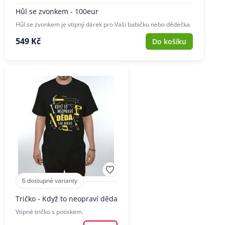
Hůl se zvonkem - 100eur
Hůl se zvonkem je vtipný dárek pro Vaši babičku nebo dědečka.
549 Kč
Do košíku
6 dostupné varianty
Tričko - Když to neopraví děda
Vtipné tričko s potiskem.