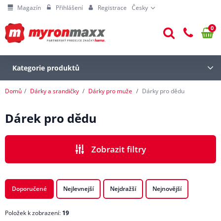
Magazín
Přihlášení
Registrace
Česky
0
Kategorie produktů
Domů
Dárky a srandičky
Dárky pro muže
Dárky pro dědu
Dárek pro dědu
Zobrazit filtry
CENA
Doporučené
Nejlevnejší
Nejdražší
Nejnovější
Položek k zobrazení:
19