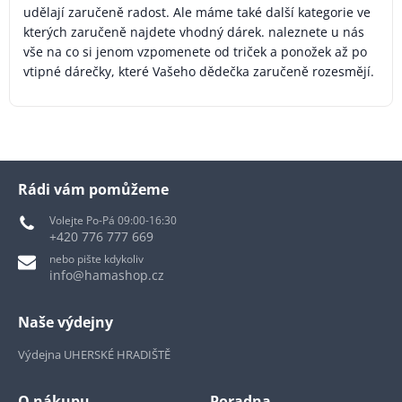
udělají zaručeně radost. Ale máme také další kategorie ve
kterých zaručeně najdete vhodný dárek. naleznete u nás
vše na co si jenom vzpomenete od triček a ponožek až po
vtipné dárečky, které Vašeho dědečka zaručeně rozesmějí.
Rádi vám pomůžeme
Volejte Po-Pá 09:00-16:30
+420 776 777 669
nebo pište kdykoliv
info@hamashop.cz
Naše výdejny
Výdejna UHERSKÉ HRADIŠTĚ
O nákupu
Poradna