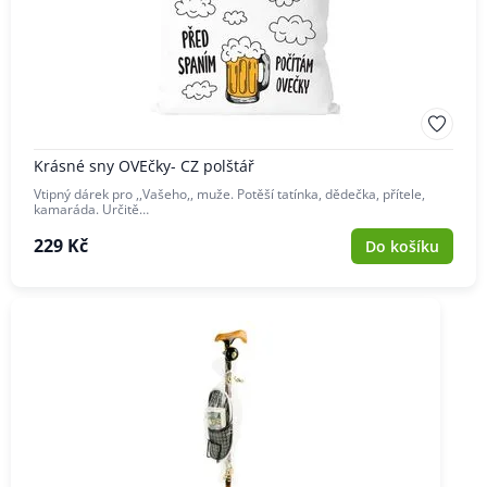
Krásné sny OVEčky- CZ polštář
Vtipný dárek pro ,,Vašeho,, muže. Potěší tatínka, dědečka, přítele,
kamaráda. Určitě…
229 Kč
Do košíku