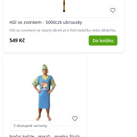
Hůl se zvonkem - 5000czk ubrousky
Hůl se zvonkem je vtipný dárek pro Vaši babičku nebo dědečka.
549 Kč
Do košíku
5 dostupné varianty
Noční košile - Hasiči - modro-žlutá