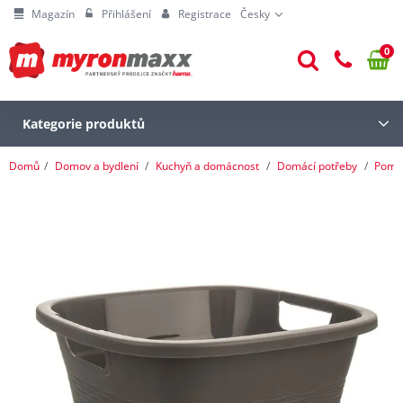
Magazín
Přihlášení
Registrace
Česky
0
Kategorie produktů
Domů
Domov a bydlení
Kuchyň a domácnost
Domácí potřeby
Pomoc