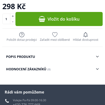
298 Kč
+
Vložit do košíku
-
Položit dotaz prodejci
Zařadit mezi oblíbené
Hlídat dostupnost
POPIS PRODUKTU
HODNOCENÍ ZÁKAZNÍKŮ
(0)
Rádi vám pomůžeme
Volejte Po-Pá 09:00-16:30
+420 776 777 669