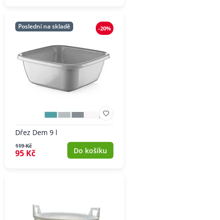
Poslední na skladě
-20%
Dřez Dem 9 l
119 Kč
Do košíku
95 Kč