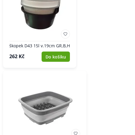
škopek D43 15l v.19cm GR,B,H
262 Kč
Do košíku