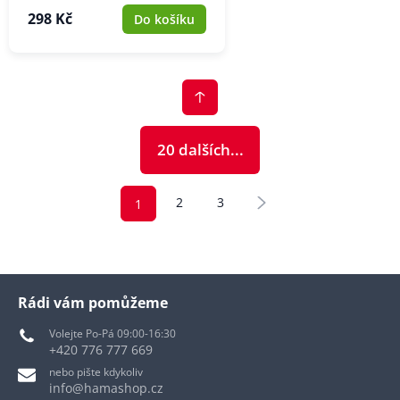
298 Kč
Do košíku
20 dalších...
2
3
1
Rádi vám pomůžeme
Volejte Po-Pá 09:00-16:30
+420 776 777 669
nebo pište kdykoliv
info@hamashop.cz