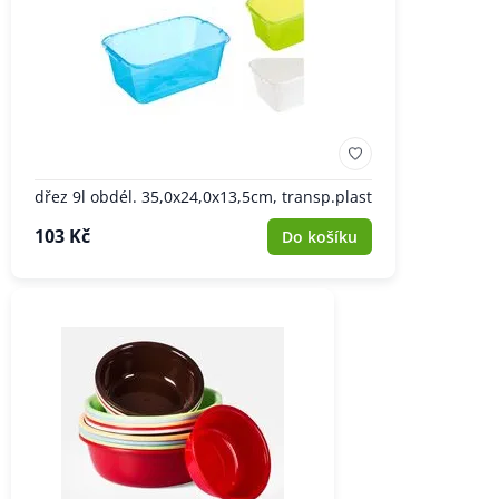
dřez 9l obdél. 35,0x24,0x13,5cm, transp.plast
103 Kč
Do košíku