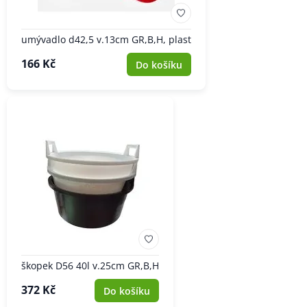
umývadlo d42,5 v.13cm GR,B,H, plast
166 Kč
Do košíku
škopek D56 40l v.25cm GR,B,H
372 Kč
Do košíku