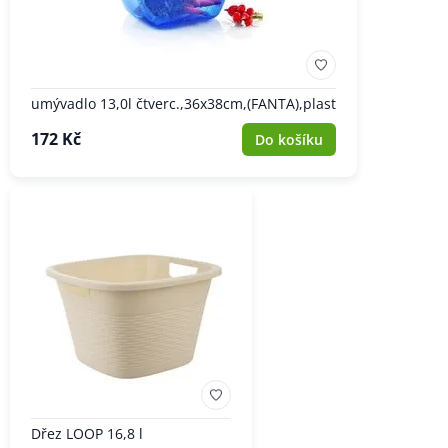
umývadlo 13,0l čtverc.,36x38cm,(FANTA),plast
172 Kč
Do košíku
Dřez LOOP 16,8 l