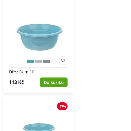
Dřez Dem 10 l
113 Kč
Do košíku
-17%