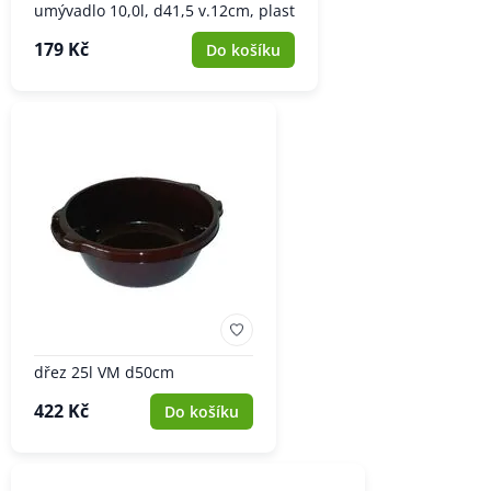
umývadlo 10,0l, d41,5 v.12cm, plast
179 Kč
Do košíku
dřez 25l VM d50cm
422 Kč
Do košíku