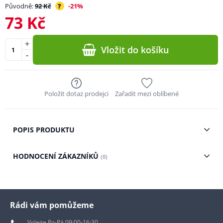
Původně:
92 Kč
?
-21%
73 Kč
+
Vložit do košíku
-
Položit dotaz prodejci
Zařadit mezi oblíbené
POPIS PRODUKTU
HODNOCENÍ ZÁKAZNÍKŮ
(0)
Rádi vám pomůžeme
Volejte Po-Pá 09:00-16:30