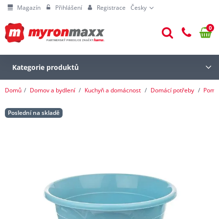
Magazín
Přihlášení
Registrace
Česky
0
Kategorie produktů
Domů
Domov a bydlení
Kuchyň a domácnost
Domácí potřeby
Pomoc
Poslední na skladě