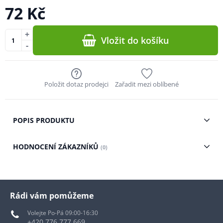
72 Kč
+
Vložit do košíku
-
Položit dotaz prodejci
Zařadit mezi oblíbené
POPIS PRODUKTU
HODNOCENÍ ZÁKAZNÍKŮ
(0)
Rádi vám pomůžeme
Volejte Po-Pá 09:00-16:30
+420 776 777 669