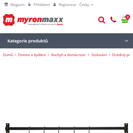
Magazín
Přihlášení
Registrace
Česky
0
Kategorie produktů
Domů
Domov a bydlení
Kuchyň a domácnost
Stolování
Drátěný pr