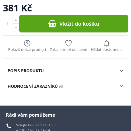
381 Kč
+
Vložit do košíku
-
Položit dotaz prodejci
Zařadit mezi oblíbené
Hlídat dostupnost
POPIS PRODUKTU
HODNOCENÍ ZÁKAZNÍKŮ
(0)
Rádi vám pomůžeme
Volejte Po-Pá 09:00-16:30
+420 776 777 669