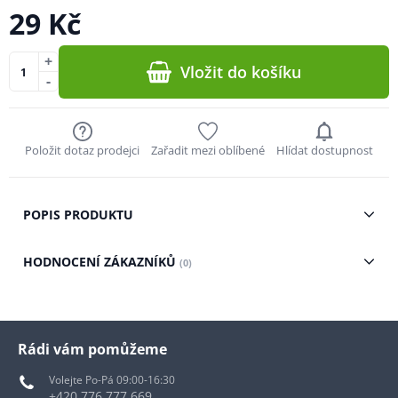
29 Kč
+
Vložit do košíku
-
Položit dotaz prodejci
Zařadit mezi oblíbené
Hlídat dostupnost
POPIS PRODUKTU
HODNOCENÍ ZÁKAZNÍKŮ
(0)
Rádi vám pomůžeme
Volejte Po-Pá 09:00-16:30
+420 776 777 669