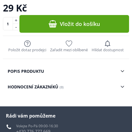
29 Kč
+
Vložit do košíku
-
Položit dotaz prodejci
Zařadit mezi oblíbené
Hlídat dostupnost
POPIS PRODUKTU
HODNOCENÍ ZÁKAZNÍKŮ
(0)
Rádi vám pomůžeme
Volejte Po-Pá 09:00-16:30
+420 776 777 669