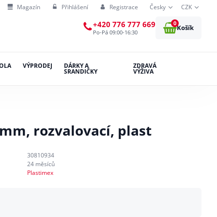
Magazín
Přihlášení
Registrace
Česky
CZK
0
+420 776 777 669
Košík
Po-Pá 09:00-16:30
OLA
VÝPRODEJ
DÁRKY A
ZDRAVÁ
SRANDIČKY
VÝŽIVA
mm, rozvalovací, plast
30810934
24 měsíců
Plastimex