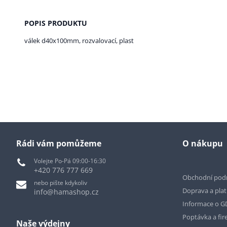
POPIS PRODUKTU
válek d40x100mm, rozvalovací, plast
Rádi vám pomůžeme
O nákupu
Volejte Po-Pá 09:00-16:30
+420 776 777 669
Obchodní pod
nebo pište kdykoliv
Doprava a pla
info@hamashop.cz
Informace o 
Poptávka a fir
Naše výdejny