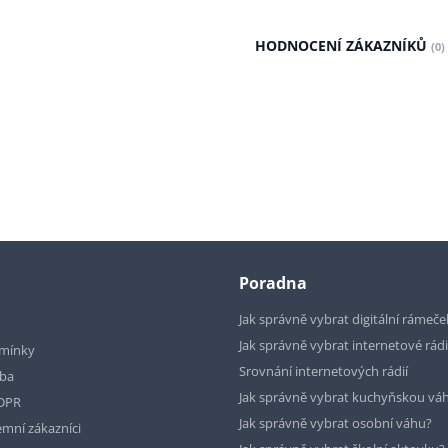
HODNOCENÍ ZÁKAZNÍKŮ
(0)
Poradna
Jak správně vybrat digitální rámeče
Jak správně vybrat internetové rád
mínky
Srovnání internetových rádií
tba
Jak správně vybrat kuchyňskou vá
GDPR
Jak správně vybrat osobní váhu?
emní zákazníci