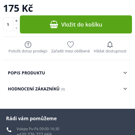
175 Kč
+
Vložit do košíku
-
Položit dotaz prodejci
Zařadit mezi oblíbené
Hlídat dostupnost
POPIS PRODUKTU
HODNOCENÍ ZÁKAZNÍKŮ
(0)
Rádi vám pomůžeme
Volejte Po-Pá 09:00-16:30
+420 776 777 669