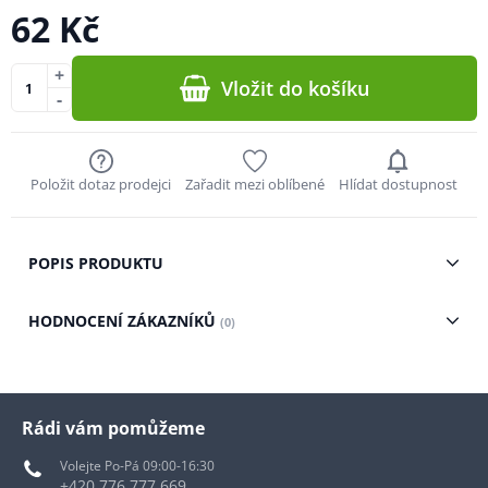
62 Kč
+
Vložit do košíku
-
Položit dotaz prodejci
Zařadit mezi oblíbené
Hlídat dostupnost
POPIS PRODUKTU
HODNOCENÍ ZÁKAZNÍKŮ
(0)
Rádi vám pomůžeme
Volejte Po-Pá 09:00-16:30
+420 776 777 669