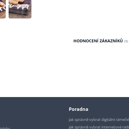
HODNOCENÍ ZÁKAZNÍKŮ
(0)
Poradna
Jak správně vybrat digitální rámeče
Jak správně vybrat internetové rád
mínky