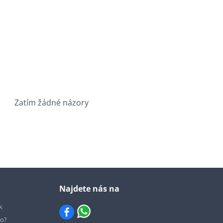
Zatím žádné názory
Najdete nás na
k
io?