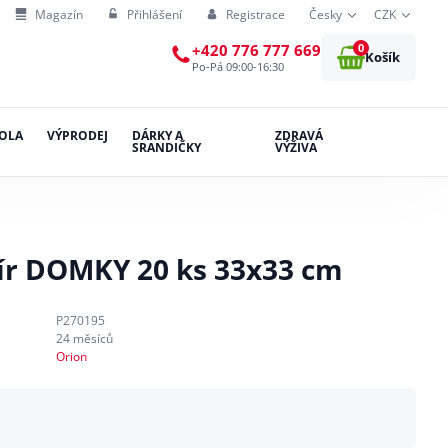
Magazín
Přihlášení
Registrace
Česky
CZK
0
+420 776 777 669
Košík
Po-Pá 09:00-16:30
OLA
VÝPRODEJ
DÁRKY A
ZDRAVÁ
SRANDIČKY
VÝŽIVA
ír DOMKY 20 ks 33x33 cm
P270195
24 měsíců
Orion