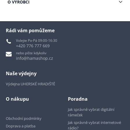
O VÝROBCI
Rádi vám pomůžeme
Volejte Po-Pá 09:00-16:30
+420 776 777 669
nebo pište kdykoliv
info@hamashop.cz
Naše výdejny
Výdejna UHERSKÉ HRADIŠTĚ
O nákupu
Poradna
Jak správně vybrat digitální
rámeček
Obchodní podmínky
Jak správně vybrat internetové
Doprava a platba
rádio?