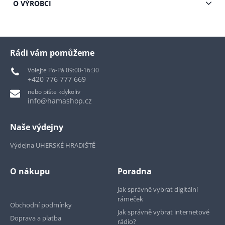
O VÝROBCI
Rádi vám pomůžeme
Volejte Po-Pá 09:00-16:30
+420 776 777 669
nebo pište kdykoliv
info@hamashop.cz
Naše výdejny
Výdejna UHERSKÉ HRADIŠTĚ
O nákupu
Poradna
Jak správně vybrat digitální
rámeček
Obchodní podmínky
Jak správně vybrat internetové
Doprava a platba
rádio?