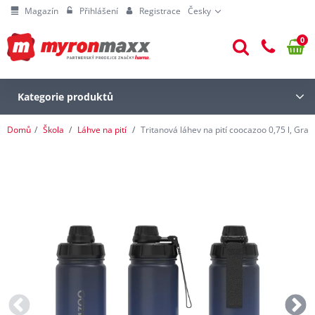
Magazín
Přihlášení
Registrace
Česky
0
Kategorie produktů
Domů
Škola
Láhve na pití
Tritanová láhev na pití coocazoo 0,75 l, Grad