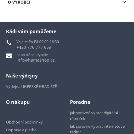
O VÝROBCI
Rádi vám pomůžeme
Volejte Po-Pá 09:00-16:30
+420 776 777 669
nebo pište kdykoliv
info@hamashop.cz
Naše výdejny
Výdejna UHERSKÉ HRADIŠTĚ
O nákupu
Poradna
Jak správně vybrat digitální
rámeček
Obchodní podmínky
Jak správně vybrat internetové
Doprava a platba
rádio?