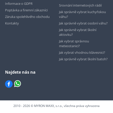
Informace o GDPR
Srovnání internetových rádií
Poptávka a firemní zákazníci
Jak správně vybrat kuchyňskou
Záruka spolehlivého obchodu
váhu?
Kontakty
Jak správně vybrat osobní váhu?
Jak správně vybrat školní
aktovku?
Jak vybrat správnou
meteostanici?
Jak vybrat vhodnou klávesnici?
Jak správně vybrat školní batoh?
Najdete nás na
2010 - 2026 © MYRON MAXX, s.r.o., všechna práva vyhrazena