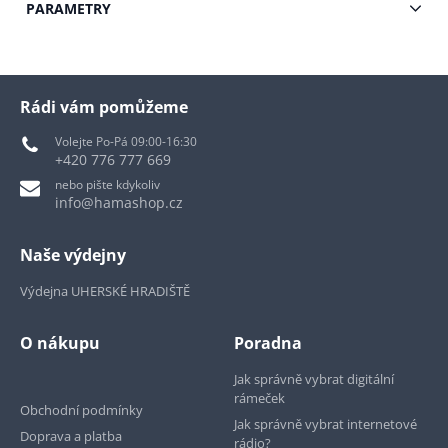
PARAMETRY
Rádi vám pomůžeme
Volejte Po-Pá 09:00-16:30
+420 776 777 669
nebo pište kdykoliv
info@hamashop.cz
Naše výdejny
Výdejna UHERSKÉ HRADIŠTĚ
O nákupu
Poradna
Jak správně vybrat digitální
rámeček
Obchodní podmínky
Jak správně vybrat internetové
Doprava a platba
rádio?