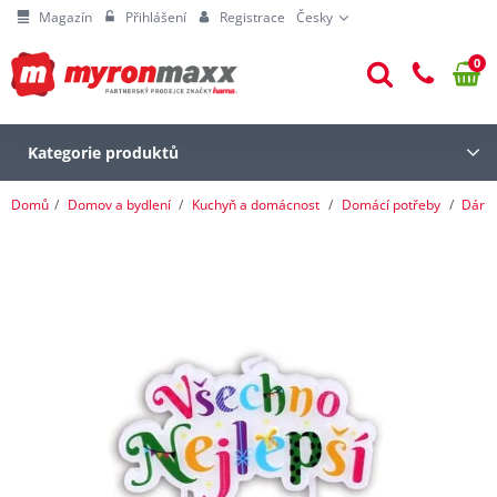
Magazín
Přihlášení
Registrace
Česky
0
Kategorie produktů
Domů
Domov a bydlení
Kuchyň a domácnost
Domácí potřeby
Dárk