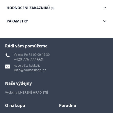
HODNOCENÍ ZÁKAZNÍKŮ
(0)
PARAMETRY
Rádi vám pomůžeme
Volejte Po-Pá 09:00-16:30
+420 776 777 669
nebo pište kdykoliv
info@hamashop.cz
Naše výdejny
Výdejna UHERSKÉ HRADIŠTĚ
O nákupu
Poradna