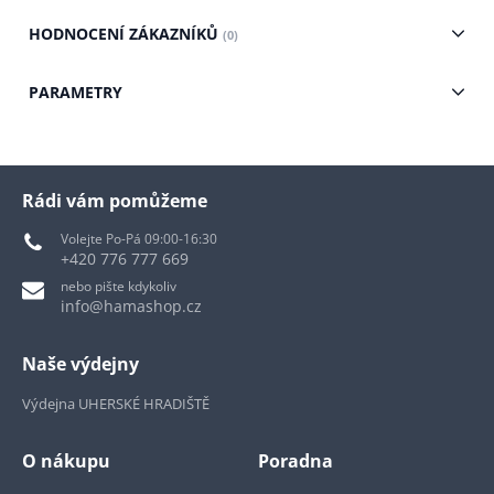
HODNOCENÍ ZÁKAZNÍKŮ
(0)
PARAMETRY
Rádi vám pomůžeme
Volejte Po-Pá 09:00-16:30
+420 776 777 669
nebo pište kdykoliv
info@hamashop.cz
Naše výdejny
Výdejna UHERSKÉ HRADIŠTĚ
O nákupu
Poradna