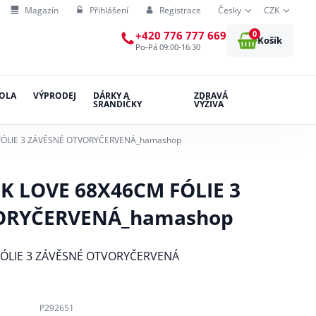
Magazín
Přihlášení
Registrace
Česky
CZK
0
+420 776 777 669
Košík
Po-Pá 09:00-16:30
OLA
VÝPRODEJ
DÁRKY A
ZDRAVÁ
SRANDIČKY
VÝŽIVA
FÓLIE 3 ZÁVĚSNÉ OTVORYČERVENÁ_hamashop
 LOVE 68X46CM FÓLIE 3
ORYČERVENÁ_hamashop
FÓLIE 3 ZÁVĚSNÉ OTVORYČERVENÁ
P292651