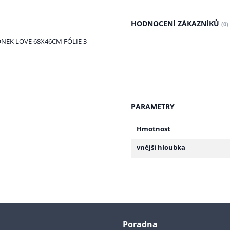
HODNOCENÍ ZÁKAZNÍKŮ
(0)
NEK LOVE 68X46CM FÓLIE 3
PARAMETRY
Hmotnost
vnější hloubka
Poradna