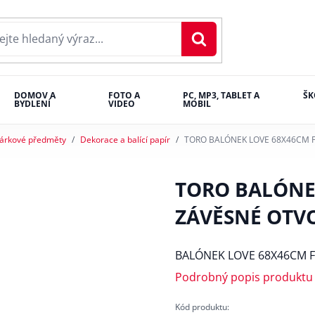
DOMOV A
FOTO A
PC, MP3, TABLET A
ŠK
BYDLENÍ
VIDEO
MOBIL
árkové předměty
Dekorace a balící papír
TORO BALÓNEK LOVE 68X46CM 
TORO BALÓNEK
ZÁVĚSNÉ OTV
BALÓNEK LOVE 68X46CM 
Podrobný popis produktu
Kód produktu: