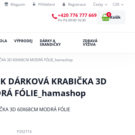
Magazín
Přihlášení
Registrace
Česky
CZK
0
+420 776 777 669
Košík
Po-Pá 09:00-16:30
OLA
VÝPRODEJ
DÁRKY A
ZDRAVÁ
SRANDIČKY
VÝŽIVA
ČKA 3D 60X68CM MODRÁ FÓLIE_hamashop
K DÁRKOVÁ KRABIČKA 3D
RÁ FÓLIE_hamashop
ČKA 3D 60X68CM MODRÁ FÓLIE
P292714