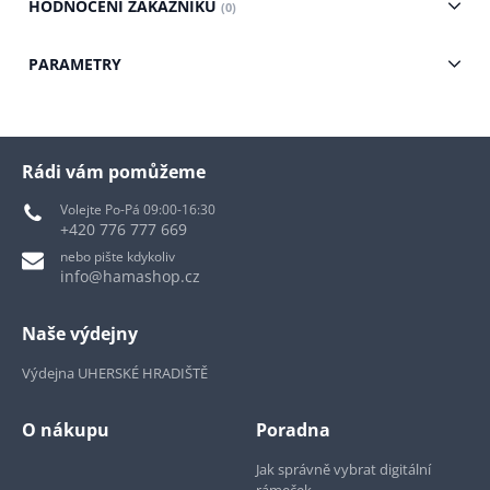
HODNOCENÍ ZÁKAZNÍKŮ
(0)
PARAMETRY
Rádi vám pomůžeme
Volejte Po-Pá 09:00-16:30
+420 776 777 669
nebo pište kdykoliv
info@hamashop.cz
Naše výdejny
Výdejna UHERSKÉ HRADIŠTĚ
O nákupu
Poradna
Jak správně vybrat digitální
rámeček