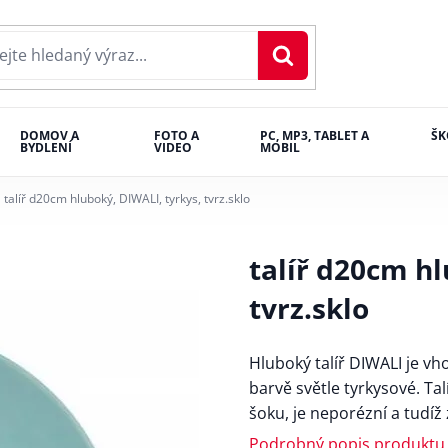
DOMOV A
FOTO A
PC, MP3, TABLET A
ŠK
BYDLENÍ
VIDEO
MOBIL
talíř d20cm hluboký, DIWALI, tyrkys, tvrz.sklo
talíř d20cm hl
tvrz.sklo
Hluboký talíř DIWALI je v
barvě světle tyrkysové. Ta
šoku, je neporézní a tudí
Podrobný popis produktu