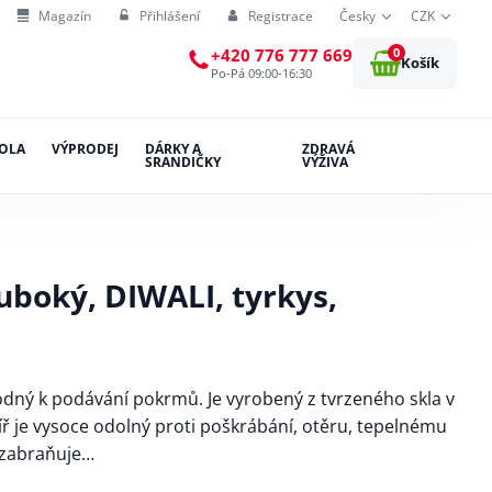
Magazín
Přihlášení
Registrace
Česky
CZK
0
+420 776 777 669
Košík
Po-Pá 09:00-16:30
OLA
VÝPRODEJ
DÁRKY A
ZDRAVÁ
SRANDIČKY
VÝŽIVA
uboký, DIWALI, tyrkys,
hodný k podávání pokrmů. Je vyrobený z tvrzeného skla v
líř je vysoce odolný proti poškrábání, otěru, tepelnému
ž zabraňuje…