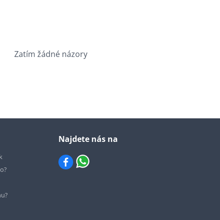
Zatím žádné názory
Najdete nás na
k
io?
hu?