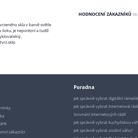
HODNOCENÍ ZÁKAZNÍKŮ
(0)
vrzeného skla v barvě světle
 šoku, je neporézní a tudíž
yklovatelný.
tvrz.sklo
Poradna
Jak správně vybrat digitální rámeče
Jak správně vybrat internetové rád
mínky
Srovnání internetových rádií
tba
Jak správně vybrat kuchyňskou vá
GDPR
Jak správně vybrat osobní váhu?
emní zákazníci