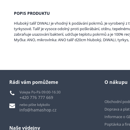
POPIS PRODUKTU
Hluboký talíř DIWALI je vhodný k podávání pokrmů. Je vyrobený z t
tyrkysové. Talíř je vysoce odolný proti poškrábání, otěru, tepelnému
zabraňuje usazování bakterií, udržuje teplotu pokrmů a je 100% rec
Myčka: ANO, mikrovlnka: ANO talíř d20cm hluboký, DIWALI, tyrkys, 
Rádi vám pomůžeme
O nákupu
Volejte Po-Pá 09:00-16:30
+420 776 777 669
Obchodní pod
nebo pište kdykoliv
Doprava a pla
info@hamashop.cz
Informace o 
Poptávka a fir
Naše výdejny