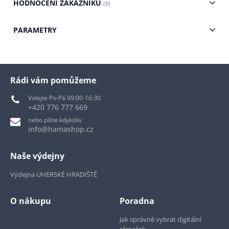
HODNOCENÍ ZÁKAZNÍKŮ
(0)
PARAMETRY
Rádi vám pomůžeme
Volejte Po-Pá 09:00-16:30
+420 776 777 669
nebo pište kdykoliv
info@hamashop.cz
Naše výdejny
Výdejna UHERSKÉ HRADIŠTĚ
O nákupu
Poradna
Jak správně vybrat digitální
rámeček