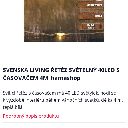
SVENSKA LIVING ŘETĚZ SVĚTELNÝ 40LED S
ČASOVAČEM 4M_hamashop
Svítící řetěz s časovačem má 40 LED světýlek, hodí se
k výzdobě interiéru během vánočních svátků, délka 4 m,
teplá bílá.
Podrobný popis produktu