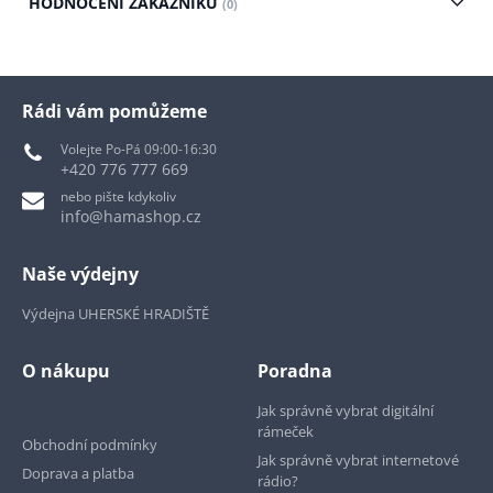
HODNOCENÍ ZÁKAZNÍKŮ
(0)
Rádi vám pomůžeme
Volejte Po-Pá 09:00-16:30
+420 776 777 669
nebo pište kdykoliv
info@hamashop.cz
Naše výdejny
Výdejna UHERSKÉ HRADIŠTĚ
O nákupu
Poradna
Jak správně vybrat digitální
rámeček
Obchodní podmínky
Jak správně vybrat internetové
Doprava a platba
rádio?