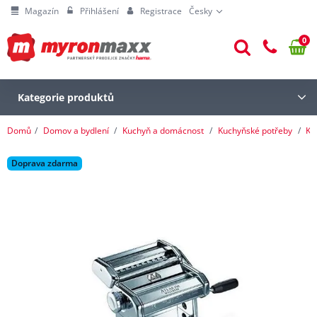
Magazín
Přihlášení
Registrace
Česky
0
Kategorie produktů
Domů
Domov a bydlení
Kuchyň a domácnost
Kuchyňské potřeby
Ku
Doprava zdarma