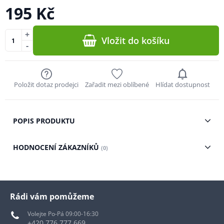
195 Kč
+
Vložit do košíku
-
Položit dotaz prodejci
Zařadit mezi oblíbené
Hlídat dostupnost
POPIS PRODUKTU
HODNOCENÍ ZÁKAZNÍKŮ
(0)
Rádi vám pomůžeme
Volejte Po-Pá 09:00-16:30
+420 776 777 669