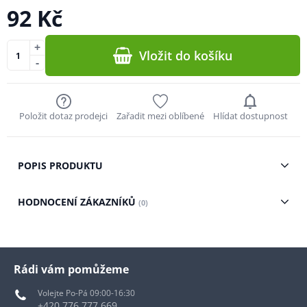
92 Kč
+
Vložit do košíku
-
Položit dotaz prodejci
Zařadit mezi oblíbené
Hlídat dostupnost
POPIS PRODUKTU
HODNOCENÍ ZÁKAZNÍKŮ
(0)
Rádi vám pomůžeme
Volejte Po-Pá 09:00-16:30
+420 776 777 669