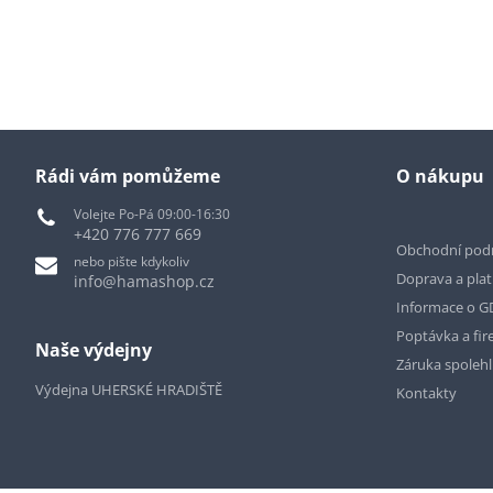
Rádi vám pomůžeme
O nákupu
Volejte Po-Pá 09:00-16:30
+420 776 777 669
Obchodní pod
nebo pište kdykoliv
Doprava a pla
info@hamashop.cz
Informace o 
Poptávka a fir
Naše výdejny
Záruka spoleh
Výdejna UHERSKÉ HRADIŠTĚ
Kontakty