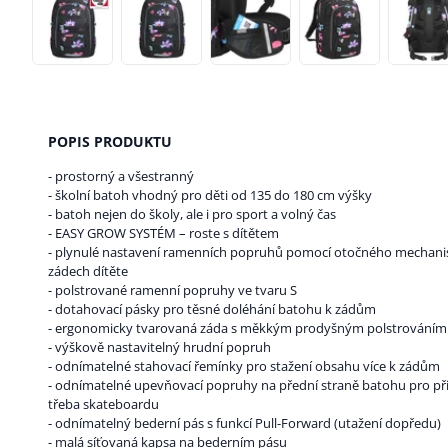
POPIS PRODUKTU
- prostorný a všestranný
- školní batoh vhodný pro děti od 135 do 180 cm výšky
- batoh nejen do školy, ale i pro sport a volný čas
- EASY GROW SYSTÉM – roste s dítětem
- plynulé nastavení ramenních popruhů pomocí otočného mechani
zádech dítěte
- polstrované ramenní popruhy ve tvaru S
- dotahovací pásky pro těsné doléhání batohu k zádům
- ergonomicky tvarovaná záda s měkkým prodyšným polstrováním
- výškově nastavitelný hrudní popruh
- odnímatelné stahovací řemínky pro stažení obsahu více k zádům
- odnímatelné upevňovací popruhy na přední straně batohu pro p
třeba skateboardu
- odnímatelný bederní pás s funkcí Pull-Forward (utažení dopředu)
- malá síťovaná kapsa na bederním pásu