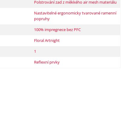
Polstrování zad z měkkého air mesh materiálu
Nastavitelné ergonomicky tvarované ramenní
popruhy
100% impregnece bez PFC
Floral Artnight
1
Reflexní prvky