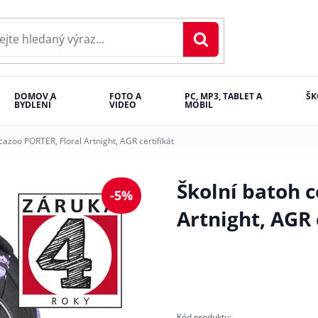
DOMOV A
FOTO A
PC, MP3, TABLET A
ŠK
BYDLENÍ
VIDEO
MOBIL
cazoo PORTER, Floral Artnight, AGR certifikát
Školní batoh 
-5%
Artnight, AGR 
Kód produktu: