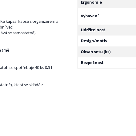
Ergonomie
Vybavení
lká kapsa, kapsa s organizérem a
bní věci
Udržitelnost
odává se samostatně)
Design/motiv
ve tmě
Obsah setu (ks)
Bezpečnost
atoh se spotřebuje 40 ks 0,5 l
tně), která se skládá z