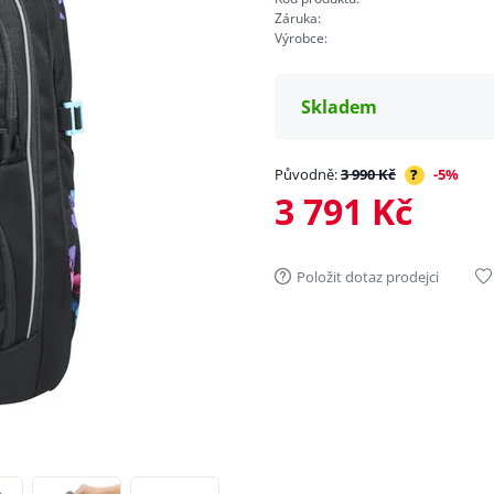
Záruka:
Výrobce:
Skladem
Původně:
3 990 Kč
?
-5%
3 791 Kč
Položit dotaz prodejci