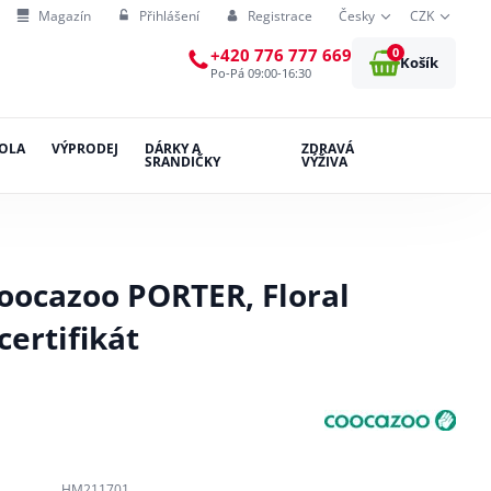
Magazín
Přihlášení
Registrace
Česky
CZK
0
+420 776 777 669
Košík
Po-Pá 09:00-16:30
OLA
VÝPRODEJ
DÁRKY A
ZDRAVÁ
SRANDIČKY
VÝŽIVA
coocazoo PORTER, Floral
certifikát
HM211701