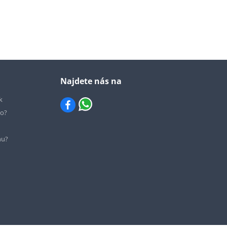
Najdete nás na
k
io?
hu?