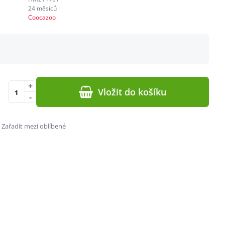
24 měsíců
Coocazoo
+
Vložit do košíku
-
Zařadit mezi oblíbené