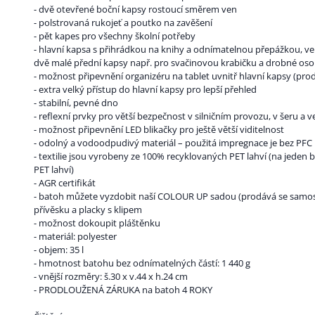
- dvě otevřené boční kapsy rostoucí směrem ven
- polstrovaná rukojeť a poutko na zavěšení
- pět kapes pro všechny školní potřeby
- hlavní kapsa s přihrádkou na knihy a odnímatelnou přepážkou, ve
dvě malé přední kapsy např. pro svačinovou krabičku a drobné oso
- možnost připevnění organizéru na tablet uvnitř hlavní kapsy (pr
- extra velký přístup do hlavní kapsy pro lepší přehled
- stabilní, pevné dno
- reflexní prvky pro větší bezpečnost v silničním provozu, v šeru a 
- možnost připevnění LED blikačky pro ještě větší viditelnost
- odolný a vodoodpudivý materiál – použitá impregnace je bez PFC
- textilie jsou vyrobeny ze 100% recyklovaných PET lahví (na jeden b
PET lahví)
- AGR certifikát
- batoh můžete vyzdobit naší COLOUR UP sadou (prodává se samosta
přívěsku a placky s klipem
- možnost dokoupit pláštěnku
- materiál: polyester
- objem: 35 l
- hmotnost batohu bez odnímatelných částí: 1 440 g
- vnější rozměry: š.30 x v.44 x h.24 cm
- PRODLOUŽENÁ ZÁRUKA na batoh 4 ROKY