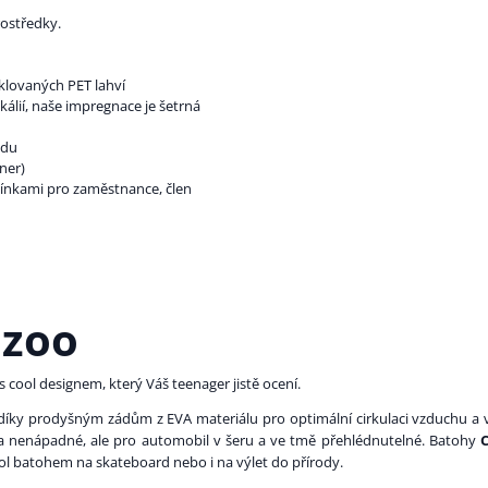
rostředky.
klovaných PET lahví
lií, naše impregnace je šetrná
odu
ner)
ínkami pro zaměstnance, člen
azoo
 cool designem, který Váš teenager jistě ocení.
ky prodyšným zádům z EVA materiálu pro optimální cirkulaci vzduchu a v
ra nenápadné, ale pro automobil v šeru a ve tmě přehlédnutelné. Batohy
ol batohem na skateboard nebo i na výlet do přírody.