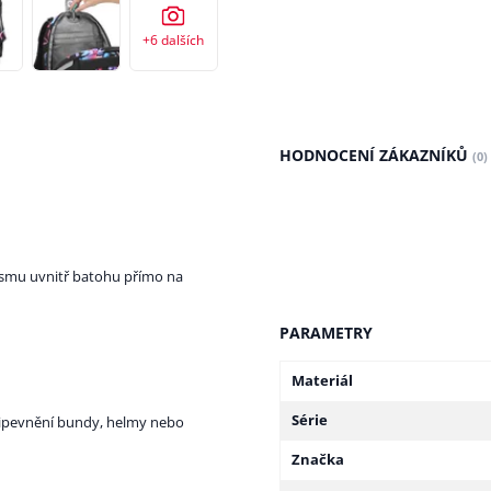
+6
dalších
HODNOCENÍ ZÁKAZNÍKŮ
(0)
smu uvnitř batohu přímo na
PARAMETRY
Materiál
Série
řipevnění bundy, helmy nebo
Značka