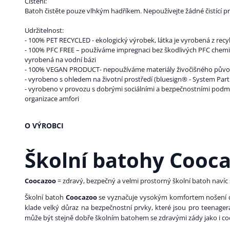
Čištění:
Batoh čistěte pouze vlhkým hadříkem. Nepoužívejte žádné čistící p
Udržitelnost:
- 100% PET RECYCLED - ekologický výrobek, látka je vyrobená z recy
- 100% PFC FREE – používáme impregnaci bez škodlivých PFC chemiká
vyrobená na vodní bázi
- 100% VEGAN PRODUCT- nepoužíváme materiály živočišného pův
- vyrobeno s ohledem na životní prostředí (bluesign® - System Part
- vyrobeno v provozu s dobrými sociálními a bezpečnostními podm
organizace amfori
O VÝROBCI
Školní batohy Cooc
Coocazoo
= zdravý, bezpečný a velmi prostorný školní batoh navíc s
Školní batoh
Coocazoo
se vyznačuje vysokým komfortem nošení dí
klade velký důraz na bezpečnostní prvky, které jsou pro teenage
může být stejně dobře školním batohem se zdravými zády jako i co