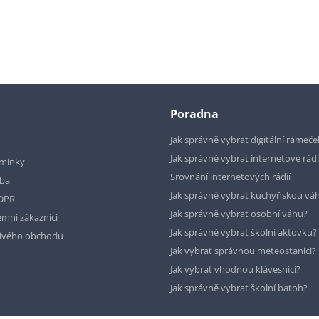
Poradna
Jak správně vybrat digitální rámeče
Jak správně vybrat internetové rád
mínky
Srovnání internetových rádií
tba
Jak správně vybrat kuchyňskou vá
GDPR
Jak správně vybrat osobní váhu?
emní zákazníci
Jak správně vybrat školní aktovku?
livého obchodu
Jak vybrat správnou meteostanici?
Jak vybrat vhodnou klávesnici?
Jak správně vybrat školní batoh?