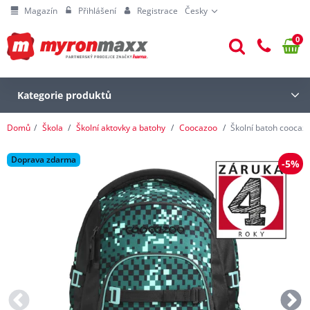
Magazín
Přihlášení
Registrace
Česky
0
Kategorie produktů
Domů
Škola
Školní aktovky a batohy
Coocazoo
Školní batoh coocazo
Doprava zdarma
-5%