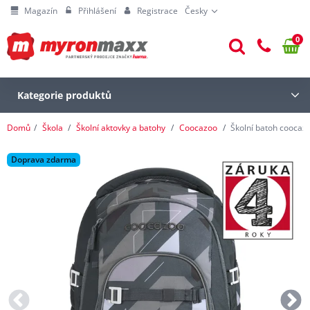
Magazín
Přihlášení
Registrace
Česky
0
Kategorie produktů
Domů
Škola
Školní aktovky a batohy
Coocazoo
Školní batoh coocaz
Doprava zdarma