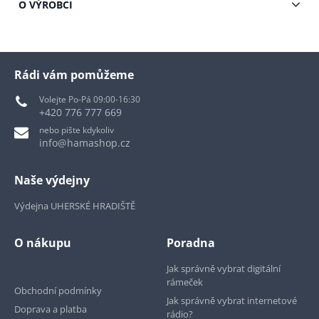
O VÝROBCI
Rádi vám pomůžeme
Volejte Po-Pá 09:00-16:30
+420 776 777 669
nebo pište kdykoliv
info@hamashop.cz
Naše výdejny
Výdejna UHERSKÉ HRADIŠTĚ
O nákupu
Poradna
Jak správně vybrat digitální
rámeček
Obchodní podmínky
Jak správně vybrat internetové
Doprava a platba
rádio?