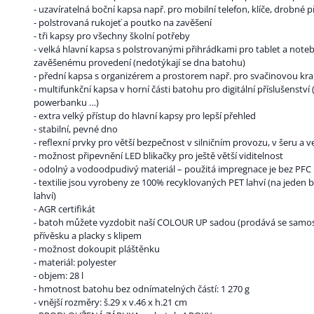
- uzavíratelná boční kapsa např. pro mobilní telefon, klíče, drobné
- polstrovaná rukojeť a poutko na zavěšení
- tři kapsy pro všechny školní potřeby
- velká hlavní kapsa s polstrovanými přihrádkami pro tablet a note
zavěšenému provedení (nedotýkají se dna batohu)
- přední kapsa s organizérem a prostorem např. pro svačinovou kr
- multifunkční kapsa v horní části batohu pro digitální příslušenství 
powerbanku …)
- extra velký přístup do hlavní kapsy pro lepší přehled
- stabilní, pevné dno
- reflexní prvky pro větší bezpečnost v silničním provozu, v šeru a 
- možnost připevnění LED blikačky pro ještě větší viditelnost
- odolný a vodoodpudivý materiál – použitá impregnace je bez PFC
- textilie jsou vyrobeny ze 100% recyklovaných PET lahví (na jeden b
lahví)
- AGR certifikát
- batoh můžete vyzdobit naší COLOUR UP sadou (prodává se samosta
přívěsku a placky s klipem
- možnost dokoupit pláštěnku
- materiál: polyester
- objem: 28 l
- hmotnost batohu bez odnímatelných částí: 1 270 g
- vnější rozměry: š.29 x v.46 x h.21 cm