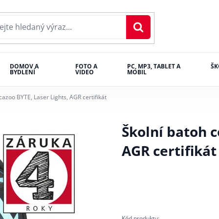
DOMOV A
FOTO A
PC, MP3, TABLET A
ŠK
BYDLENÍ
VIDEO
MOBIL
cazoo BYTE, Laser Lights, AGR certifikát
Školní batoh c
AGR certifikát
Kód produktu: