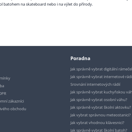
ol batohem na skateboard nebo i na výlet do přírody.
Poradna
Jak správně vybrat digitální rámeče
Jak správně vybrat internetové rád
mínky
Srovnání internetových rádií
tba
Jak správně vybrat kuchyňskou vá
GDPR
Jak správně vybrat osobní váhu?
emní zákazníci
Jak správně vybrat školní aktovku?
livého obchodu
Jak vybrat správnou meteostanici?
Jak vybrat vhodnou klávesnici?
Jak správně vybrat školní batoh?