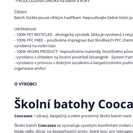
- PRODLOUŽENÁ ZÁRUKA na batoh 4 ROKY
Čištění:
Batoh čistěte pouze vlhkým hadříkem. Nepoužívejte žádné čistící p
Udržitelnost:
- 100% PET RECYCLED - ekologický výrobek, látka je vyrobená z recy
- 100% PFC FREE – používáme impregnaci bez škodlivých PFC chemiká
vyrobená na vodní bázi
- 100% VEGAN PRODUCT- nepoužíváme materiály živočišného pův
- vyrobeno s ohledem na životní prostředí (bluesign® - System Part
- vyrobeno v provozu s dobrými sociálními a bezpečnostními podm
organizace amfori
O VÝROBCI
Školní batohy Cooc
Coocazoo
= zdravý, bezpečný a velmi prostorný školní batoh navíc s
Školní batoh
Coocazoo
se vyznačuje vysokým komfortem nošení dí
klade velký důraz na bezpečnostní prvky, které jsou pro teenage