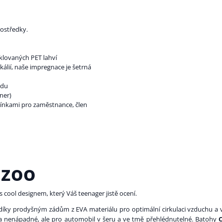
rostředky.
klovaných PET lahví
lií, naše impregnace je šetrná
odu
ner)
ínkami pro zaměstnance, člen
azoo
 cool designem, který Váš teenager jistě ocení.
ky prodyšným zádům z EVA materiálu pro optimální cirkulaci vzduchu a v
ra nenápadné, ale pro automobil v šeru a ve tmě přehlédnutelné. Batohy