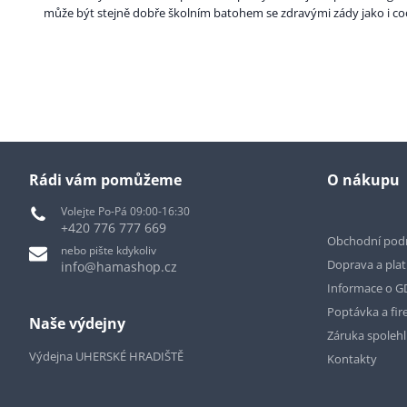
může být stejně dobře školním batohem se zdravými zády jako i co
Rádi vám pomůžeme
O nákupu
Volejte Po-Pá 09:00-16:30
+420 776 777 669
Obchodní pod
nebo pište kdykoliv
Doprava a pla
info@hamashop.cz
Informace o 
Poptávka a fir
Naše výdejny
Záruka spoleh
Výdejna UHERSKÉ HRADIŠTĚ
Kontakty