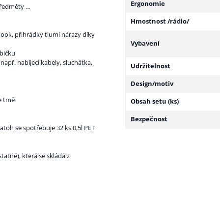
Ergonomie
 předměty …
Hmostnost /rádio/
book, přihrádky tlumí nárazy díky
Vybavení
abičku
(např. nabíjecí kabely, sluchátka,
Udržitelnost
Design/motiv
ve tmě
Obsah setu (ks)
Bezpečnost
atoh se spotřebuje 32 ks 0,5l PET
tně), která se skládá z