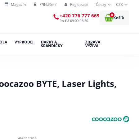
Magazín
Přihlášení
Registrace
Česky
CZK
0
+420 776 777 669
Košík
Po-Pá 09:00-16:30
OLA
VÝPRODEJ
DÁRKY A
ZDRAVÁ
SRANDIČKY
VÝŽIVA
oocazoo BYTE, Laser Lights,
HM211792