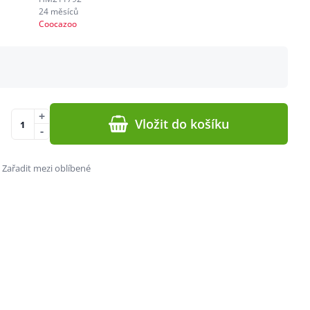
24 měsíců
Coocazoo
+
Vložit do košíku
-
Zařadit mezi oblíbené