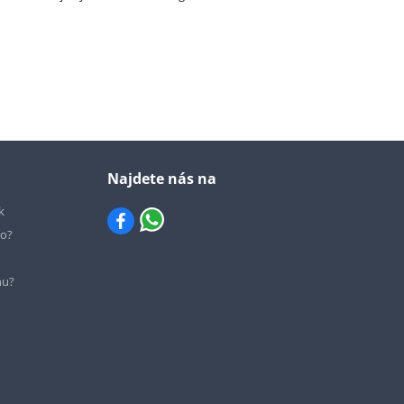
Najdete nás na
k
io?
hu?