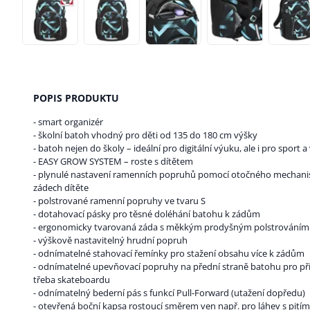
POPIS PRODUKTU
- smart organizér
- školní batoh vhodný pro děti od 135 do 180 cm výšky
- batoh nejen do školy – ideální pro digitální výuku, ale i pro sport a
- EASY GROW SYSTEM – roste s dítětem
- plynulé nastavení ramenních popruhů pomocí otočného mechani
zádech dítěte
- polstrované ramenní popruhy ve tvaru S
- dotahovací pásky pro těsné doléhání batohu k zádům
- ergonomicky tvarovaná záda s měkkým prodyšným polstrováním
- výškově nastavitelný hrudní popruh
- odnímatelné stahovací řemínky pro stažení obsahu více k zádům
- odnímatelné upevňovací popruhy na přední straně batohu pro p
třeba skateboardu
- odnímatelný bederní pás s funkcí Pull-Forward (utažení dopředu)
- otevřená boční kapsa rostoucí směrem ven např. pro láhev s pitím