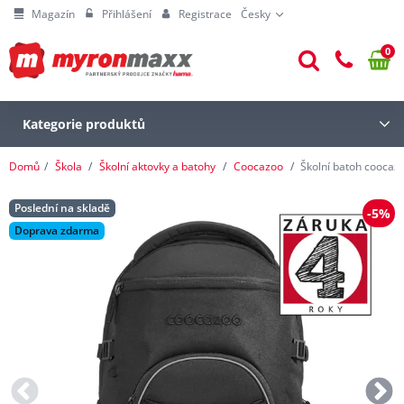
Magazín
Přihlášení
Registrace
Česky
0
Kategorie produktů
Domů
Škola
Školní aktovky a batohy
Coocazoo
Školní batoh coocazo
Poslední na skladě
-5%
Doprava zdarma