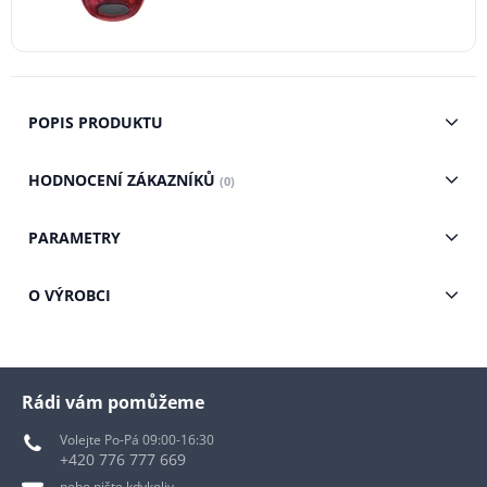
POPIS PRODUKTU
HODNOCENÍ ZÁKAZNÍKŮ
(0)
PARAMETRY
O VÝROBCI
Rádi vám pomůžeme
Volejte Po-Pá 09:00-16:30
+420 776 777 669
nebo pište kdykoliv