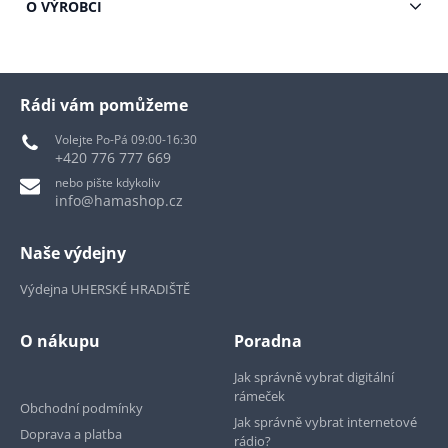
O VÝROBCI
Rádi vám pomůžeme
Volejte Po-Pá 09:00-16:30
+420 776 777 669
nebo pište kdykoliv
info@hamashop.cz
Naše výdejny
Výdejna UHERSKÉ HRADIŠTĚ
O nákupu
Poradna
Jak správně vybrat digitální
rámeček
Obchodní podmínky
Jak správně vybrat internetové
Doprava a platba
rádio?