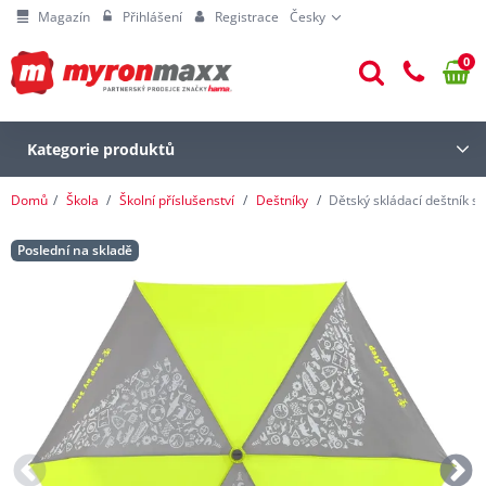
Magazín
Přihlášení
Registrace
Česky
0
Kategorie produktů
Domů
Škola
Školní příslušenství
Deštníky
Dětský skládací deštník 
Poslední na skladě