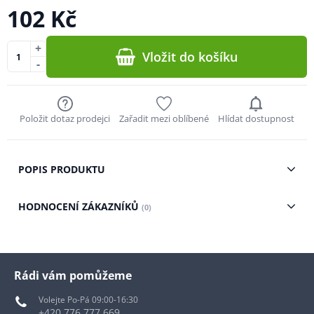
102 Kč
+
Vložit do košíku
-
Položit dotaz prodejci
Zařadit mezi oblíbené
Hlídat dostupnost
POPIS PRODUKTU
HODNOCENÍ ZÁKAZNÍKŮ
(0)
Rádi vám pomůžeme
Volejte Po-Pá 09:00-16:30
+420 776 777 669