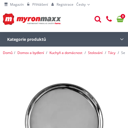
Magazín
Přihlášení
Registrace
Česky
0
Kategorie produktů
Domů
Domov a bydlení
Kuchyň a domácnost
Stolování
Tácy
Serv