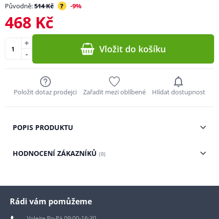
Původně:
514 Kč
?
-9%
468 Kč
+
Vložit do košíku
-
Položit dotaz prodejci
Zařadit mezi oblíbené
Hlídat dostupnost
POPIS PRODUKTU
HODNOCENÍ ZÁKAZNÍKŮ
(0)
Rádi vám pomůžeme
Volejte Po-Pá 09:00-16:30