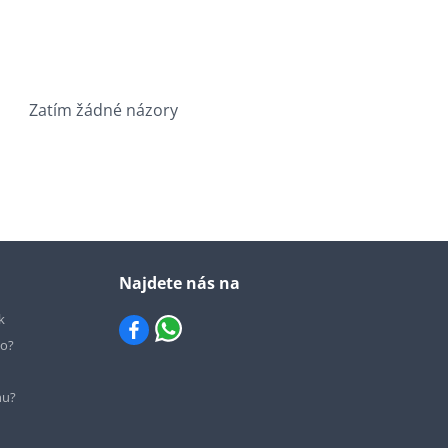
Zatím žádné názory
Najdete nás na
k
io?
hu?