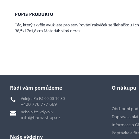
POPIS PRODUKTU
Tác, který skvěle využijete pro servírování rakviček se šlehačkou i 
38,5x17x1,8 cm.Materiál: silný nerez.
Rádi vám pomůžeme
O nákupu
Volejte Po-Pá 09:00-16:30
+420 776 777 669
Obchodní pod
nebo pište kdykoliv
Doprava a pla
info@hamashop.cz
Informace o 
Poptávka a fir
Naše výdejny