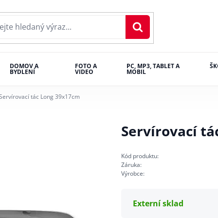
DOMOV A
FOTO A
PC, MP3, TABLET A
ŠK
BYDLENÍ
VIDEO
MOBIL
Servírovací tác Long 39x17cm
Servírovací t
Kód produktu:
Záruka:
Výrobce:
Externí sklad