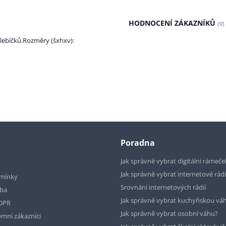
HODNOCENÍ ZÁKAZNÍKŮ
(0)
chlebíčků.Rozměry (šxhxv):
Poradna
Jak správně vybrat digitální rámeče
Jak správně vybrat internetové rád
mínky
Srovnání internetových rádií
tba
Jak správně vybrat kuchyňskou vá
GDPR
Jak správně vybrat osobní váhu?
emní zákazníci