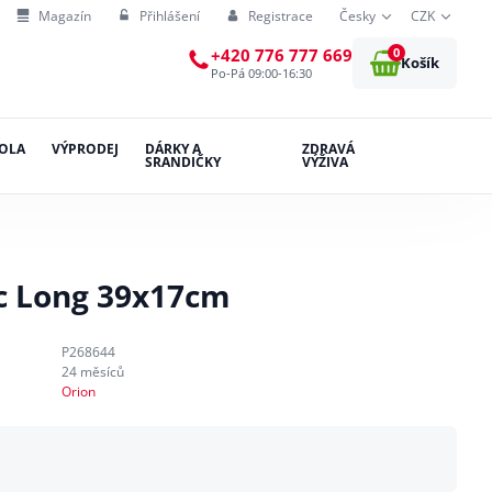
Magazín
Přihlášení
Registrace
Česky
CZK
0
+420 776 777 669
Košík
Po-Pá 09:00-16:30
OLA
VÝPRODEJ
DÁRKY A
ZDRAVÁ
SRANDIČKY
VÝŽIVA
ác Long 39x17cm
P268644
24 měsíců
Orion