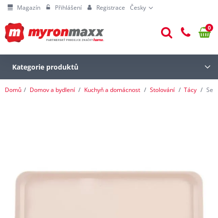
Magazín
Přihlášení
Registrace
Česky
0
Kategorie produktů
Domů
Domov a bydlení
Kuchyň a domácnost
Stolování
Tácy
Serv