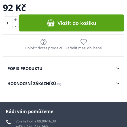
92 Kč
+
Vložit do košíku
-
Položit dotaz prodejci
Zařadit mezi oblíbené
POPIS PRODUKTU
HODNOCENÍ ZÁKAZNÍKŮ
(0)
Rádi vám pomůžeme
Volejte Po-Pá 09:00-16:30
+420 776 777 669