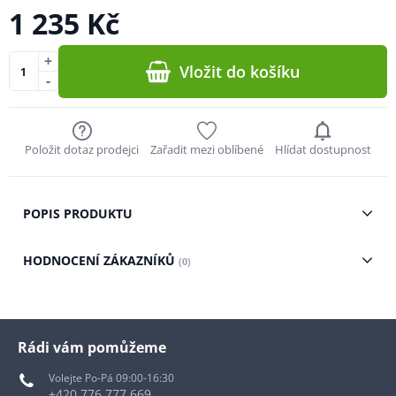
1 235 Kč
+
Vložit do košíku
-
Položit dotaz prodejci
Zařadit mezi oblíbené
Hlídat dostupnost
POPIS PRODUKTU
HODNOCENÍ ZÁKAZNÍKŮ
(0)
Rádi vám pomůžeme
Volejte Po-Pá 09:00-16:30
+420 776 777 669