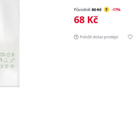
Původně:
82 Kč
?
-17%
68 Kč
Položit dotaz prodejci