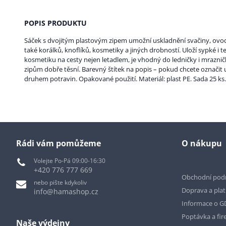
POPIS PRODUKTU
Sáček s dvojitým plastovým zipem umožní uskladnění svačiny, ovoce,
také korálků, knoflíků, kosmetiky a jiných drobností. Uloží sypké i t
kosmetiku na cesty nejen letadlem, je vhodný do ledničky i mrazn
zipům dobře těsní. Barevný štítek na popis – pokud chcete označi
druhem potravin. Opakované použití. Materiál: plast PE. Sada 25 ks
Rádi vám pomůžeme
O nákupu
Volejte Po-Pá 09:00-16:30
+420 776 777 669
Obchodní pod
nebo pište kdykoliv
Doprava a pla
info@hamashop.cz
Informace o 
Poptávka a fir
Naše výdejny