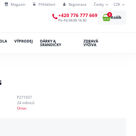
Magazín
Přihlášení
Registrace
Česky
CZK
0
+420 776 777 669
Košík
Po-Pá 09:00-16:30
OLA
VÝPRODEJ
DÁRKY A
ZDRAVÁ
SRANDIČKY
VÝŽIVA
s
P271937
24 měsíců
Orion