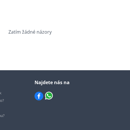
Zatím žádné názory
Najdete nás na
k
io?
hu?