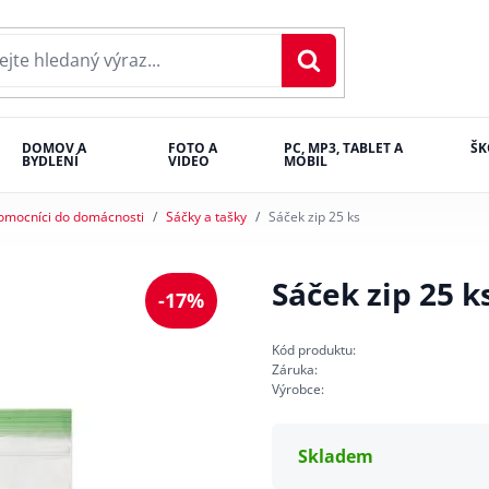
DOMOV A
FOTO A
PC, MP3, TABLET A
ŠK
BYDLENÍ
VIDEO
MOBIL
omocníci do domácnosti
Sáčky a tašky
Sáček zip 25 ks
Sáček zip 25 k
-17%
Kód produktu:
Záruka:
Výrobce:
Skladem